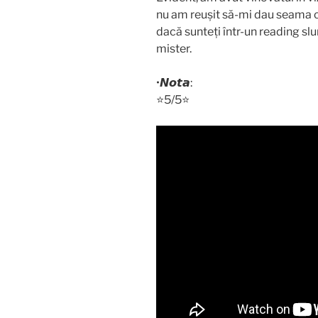
nu am reușit să-mi dau seama c
dacă sunteți într-un reading slu
mister.
•𝙉𝙤𝙩𝙖:
⭐️5/5⭐️