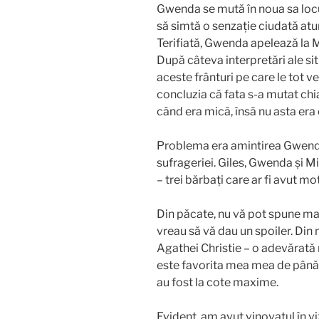
Gwenda se mută în noua sa locui
să simtă o senzație ciudată atun
Terifiată, Gwenda apelează la M
După câteva interpretări ale sit
aceste frânturi pe care le tot v
concluzia că fata s-a mutat chia
când era mică, însă nu asta er
Problema era amintirea Gwend
sufrageriei. Giles, Gwenda și M
– trei bărbați care ar fi avut m
Din păcate, nu vă pot spune ma
vreau să vă dau un spoiler. Din
Agathei Christie – o adevărată 
este favorita mea mea de până 
au fost la cote maxime.
Evident, am avut vinovatul în vi