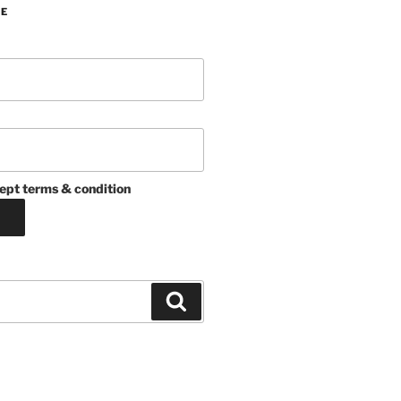
E
ept terms & condition
Search