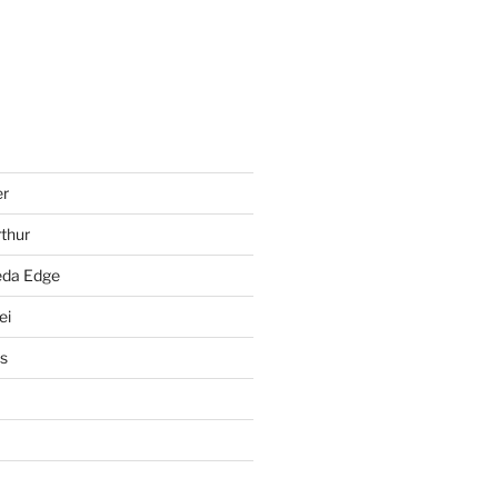
er
rthur
Leda Edge
ei
s