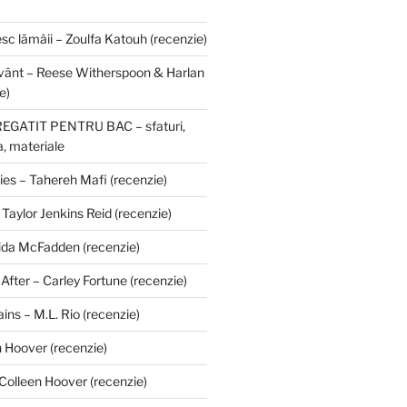
esc lămâii – Zoulfa Katouh (recenzie)
uvânt – Reese Witherspoon & Harlan
e)
GATIT PENTRU BAC – sfaturi,
, materiale
ies – Tahereh Mafi (recenzie)
 Taylor Jenkins Reid (recenzie)
ida McFadden (recenzie)
fter – Carley Fortune (recenzie)
ains – M.L. Rio (recenzie)
n Hoover (recenzie)
olleen Hoover (recenzie)