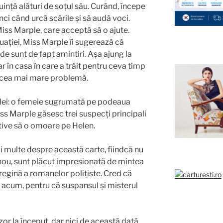
nță alături de soțul său. Curând, începe
ci când urcă scările și să audă voci.
iss Marple, care acceptă să o ajute.
uației, Miss Marple îi sugerează că
ede sunt de fapt amintiri. Așa ajung la
r în casa în care a trăit pentru ceva timp
a cea mai mare problemă.
ei: o femeie sugrumată pe podeaua
iss Marple găsesc trei suspecți principali
otive să o omoare pe Helen.
i multe despre această carte, fiindcă nu
 nou, sunt plăcut impresionată de mintea
regină a romanelor polițiste. Cred că
acum, pentru că suspansul și misterul
zor la început, dar nici de această dată