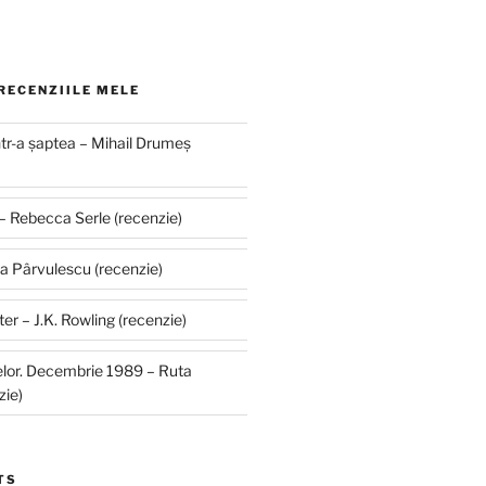
RECENZIILE MELE
ntr-a șaptea – Mihail Drumeș
 – Rebecca Serle (recenzie)
na Pârvulescu (recenzie)
ter – J.K. Rowling (recenzie)
telor. Decembrie 1989 – Ruta
zie)
TS