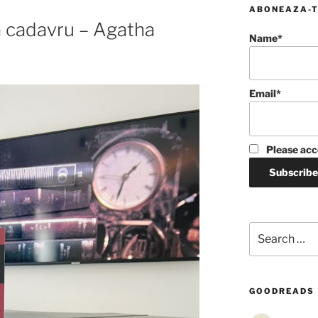
ABONEAZA-T
ră cadavru – Agatha
Name*
Email*
Please acc
Search
for:
GOODREADS