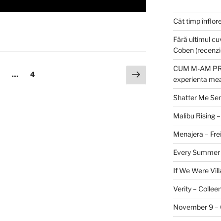
Cât timp înflor
Fără ultimul c
Coben (recenzi
CUM M-AM PRE
Next
age
Page
…
4
experienta mea
page
Shatter Me Ser
Malibu Rising –
Menajera – Fre
Every Summer A
If We Were Vill
Verity – Collee
November 9 – C