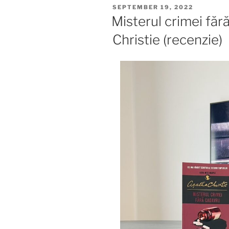
POSTED
SEPTEMBER 19, 2022
ON
Misterul crimei fă
Christie (recenzie)