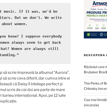
t music. If it was, we'd be 
itars. But we don't. We write 
 about women.

you know? I suppose everybody 
omen always seem to get back 
hat? Women are always still 
tanding.”
DESCOPERA 
Războiul care m
Brubaker Bradl
cep să scrie împreună la albumul “Aurora”.
i să scrie ceva diferit, dar cumva între ei
The Perks of B
lizează că Daisy îl întelege perfect și
Chbosky (recen
umul scris de cei doi are parte de mare
un turneu internațional. Apoi, pe 12 iulie
Cea mai timidă 
explicație.
(recenzie)