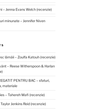
ni – Jenna Evans Welch (recenzie)
uri minunate – Jennifer Niven
TS
esc lămâii – Zoulfa Katouh (recenzie)
uvânt – Reese Witherspoon & Harlan
e)
GATIT PENTRU BAC – sfaturi,
, materiale
ies – Tahereh Mafi (recenzie)
 Taylor Jenkins Reid (recenzie)