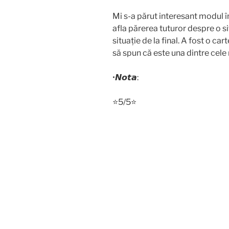
Mi s-a părut interesant modul în
afla părerea tuturor despre o 
situație de la final. A fost o c
să spun că este una dintre cele 
•𝙉𝙤𝙩𝙖:
⭐️5/5⭐️