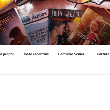
ESTE
i proprii
Toate recenziile
Lecturile Soniei
Carture