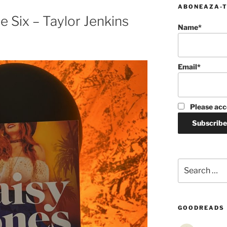
ABONEAZA-T
 Six – Taylor Jenkins
Name*
Email*
Please acc
Search
for:
GOODREADS